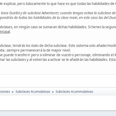
 de explicar, pero básicamente lo que hace es que todas las habilidades de
se base Duelist y de subclase Adventurer; cuando tengas activa la subclase de
ondrás de todas las habilidades de tu clase main, en este caso las del Dual
subclases, en ningún caso se sumaran dichas habilidades. Si tienes la segun
incipal
.
bclase, tendrás los stats de dicha subclase. Este sistema solo añade/modif
epite, siempre permanecerá la de mayor nivel.
 se puede transferir pero si eliminar de vuestro personaje, eliminando el 
r las subclases y al volverlas a activar se le añadirán las habilidades. Esta
esiones
Subclases Acumulativas
Subclases Acummulativas
►
►