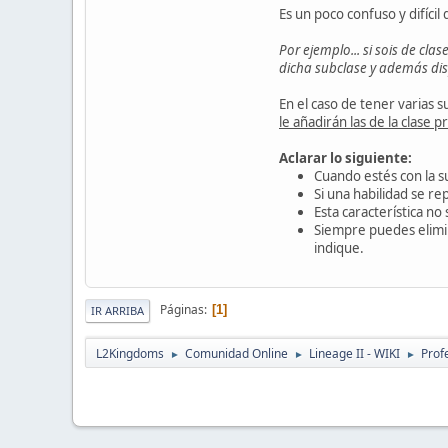
Es un poco confuso y difícil
Por ejemplo... si sois de cla
dicha subclase y además disp
En el caso de tener varias 
le añadirán las de la clase pr
Aclarar lo siguiente:
Cuando estés con la su
Si una habilidad se r
Esta característica no
Siempre puedes elimina
indique.
Páginas
1
IR ARRIBA
L2Kingdoms
Comunidad Online
Lineage II - WIKI
Prof
►
►
►