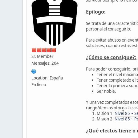
Epilogo:
Se trata de una característ
personal el conseguirlo.
Para evitar abusos en evento
subclases, cuando estas est
Sr. Member
¿Cómo se consigue?:
Mensajes: 264
Para poder conseguirlo, pr
Tener el nivel máximo 
Location: España
Tener completado el t
En línea
Tener la primera subc
Ser noble.
Y una vez completados esos
rango/item os otorga la car
Mision 1:
Nivel 85 ~ S
Mision 2:
Nivel 85 ~ P
¿Qué efectos tiene o