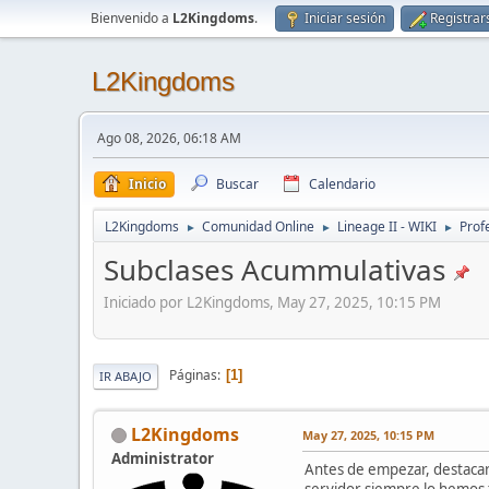
Bienvenido a
L2Kingdoms
.
Iniciar sesión
Registrar
L2Kingdoms
Ago 08, 2026, 06:18 AM
Inicio
Buscar
Calendario
L2Kingdoms
Comunidad Online
Lineage II - WIKI
Prof
►
►
►
Subclases Acummulativas
Iniciado por L2Kingdoms, May 27, 2025, 10:15 PM
Páginas
1
IR ABAJO
L2Kingdoms
May 27, 2025, 10:15 PM
Administrator
Antes de empezar, destacar
servidor siempre lo hemos t