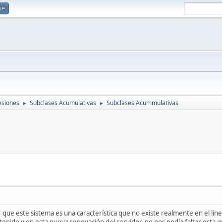
se
esiones
Subclases Acumulativas
Subclases Acummulativas
►
►
 que este sistema es una característica que no existe realmente en el li
enido y en esta nueva renovación del servidor, no nos podía faltar esta 