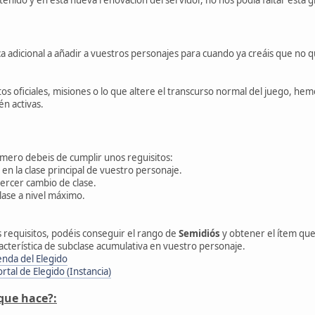
ica adicional a añadir a vuestros personajes para cuando ya creáis que no
s oficiales, misiones o lo que altere el transcurso normal del juego, hemo
én activas.
imero debeis de cumplir unos reguisitos:
en la clase principal de vuestro personaje.
ercer cambio de clase.
lase a nivel máximo.
 requisitos, podéis conseguir el rango de
Semidiós
y obtener el ítem ques
acterística de subclase acumulativa en vuestro personaje.
enda del Elegido
ortal de Elegido (Instancia)
 que hace?: