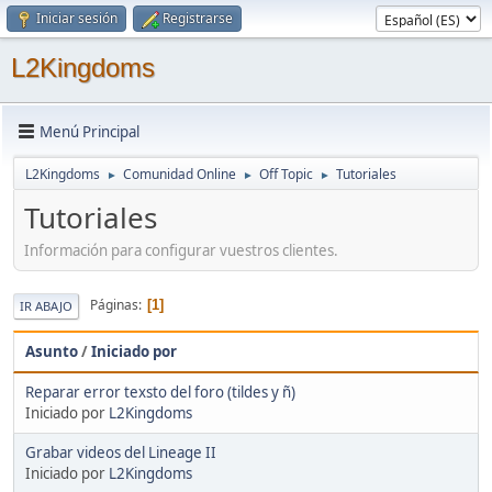
Iniciar sesión
Registrarse
L2Kingdoms
Menú Principal
L2Kingdoms
Comunidad Online
Off Topic
Tutoriales
►
►
►
Tutoriales
Información para configurar vuestros clientes.
Páginas
1
IR ABAJO
Asunto
/
Iniciado por
Reparar error texsto del foro (tildes y ñ)
Iniciado por
L2Kingdoms
Grabar videos del Lineage II
Iniciado por
L2Kingdoms