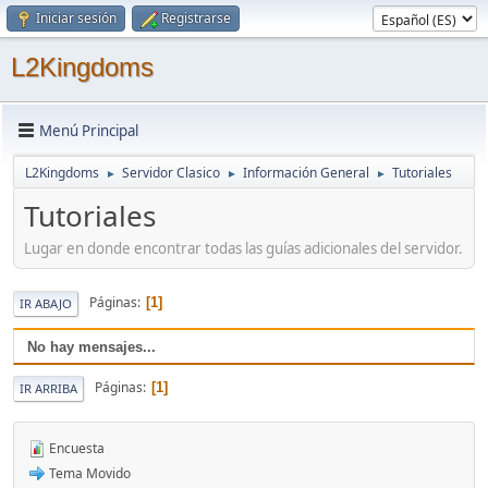
Iniciar sesión
Registrarse
L2Kingdoms
Menú Principal
L2Kingdoms
Servidor Clasico
Información General
Tutoriales
►
►
►
Tutoriales
Lugar en donde encontrar todas las guías adicionales del servidor.
Páginas
1
IR ABAJO
No hay mensajes...
Páginas
1
IR ARRIBA
Encuesta
Tema Movido