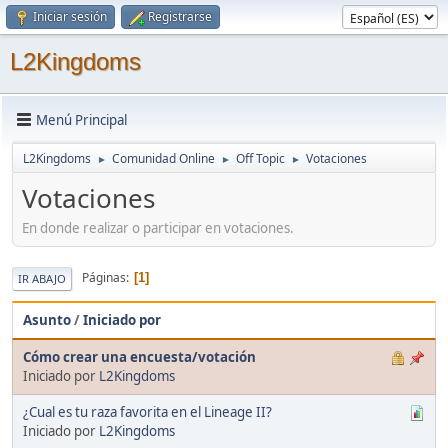
Iniciar sesión
Registrarse
L2Kingdoms
Menú Principal
L2Kingdoms
Comunidad Online
Off Topic
Votaciones
►
►
►
Votaciones
En donde realizar o participar en votaciones.
Páginas
1
IR ABAJO
Asunto
/
Iniciado por
Cómo crear una encuesta/votación
Iniciado por
L2Kingdoms
¿Cual es tu raza favorita en el Lineage II?
Iniciado por
L2Kingdoms