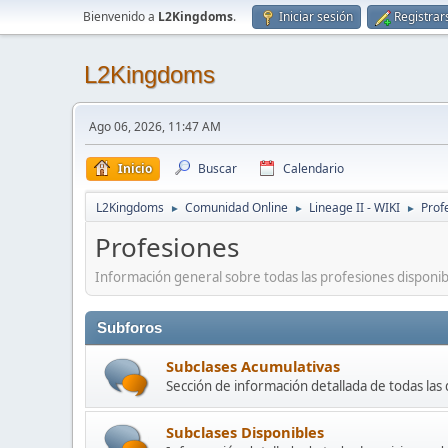
Bienvenido a
L2Kingdoms
.
Iniciar sesión
Registrar
L2Kingdoms
Ago 06, 2026, 11:47 AM
Inicio
Buscar
Calendario
L2Kingdoms
Comunidad Online
Lineage II - WIKI
Prof
►
►
►
Profesiones
Información general sobre todas las profesiones disponib
Subforos
Subclases Acumulativas
Sección de información detallada de todas las 
Subclases Disponibles