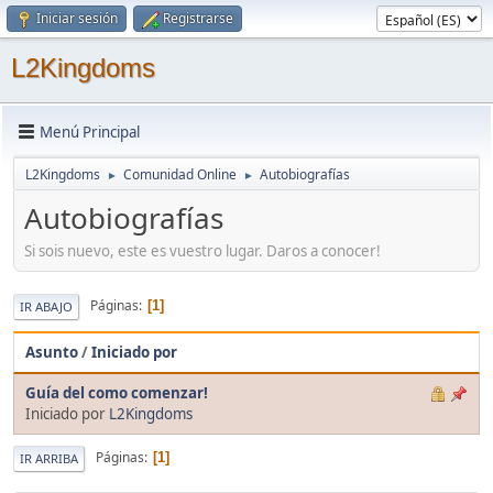
Iniciar sesión
Registrarse
L2Kingdoms
Menú Principal
L2Kingdoms
Comunidad Online
Autobiografías
►
►
Autobiografías
Si sois nuevo, este es vuestro lugar. Daros a conocer!
Páginas
1
IR ABAJO
Asunto
/
Iniciado por
Guía del como comenzar!
Iniciado por
L2Kingdoms
Páginas
1
IR ARRIBA